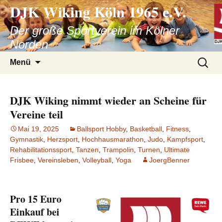
DJK Wiking Köln 1965 e.V.
Der große Sportverein im Kölner
Norden
Zum
Suche
Menü
Inhalt
nach:
springen
DJK Wiking nimmt wieder an Scheine für
Vereine teil
Mai 19, 2025
Ballsport Hobby
,
Basketball
,
Fitness
,
Gymnastik
,
Herzsport
,
Hochhausmarathon
,
Judo
,
Kampfsport
,
Rehabilitationssport
,
Tanzen
,
Trampolin
,
Turnen
,
Ultimate
Frisbee
,
Vereinsleben
,
Volleyball
,
Yoga
JoergBenner
Pro 15 Euro
Einkauf bei