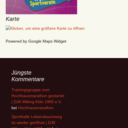
Karte
Powered by Google Maps Widget
Jüngste
Kommentare
Trainingsgruppe zum
Hochhausmarathon gestartet
| DJK Wiking Köln 1965 e.V.
bei
Hochhausmarathon
Sporthalle Lebensbaumweg
ist wieder geöffnet | DJK