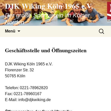
DJK Wiking Köln 1965 e.V.
Der große Sportverein im Kölner
Norden
Zum
Suche
Menü
Inhalt
nach:
springen
Geschäftsstelle und Öffnungszeiten
DJK Wiking Köln 1965 e.V.
Florenzer Str. 32
50765 Köln
Telefon: 0221-78962820
Fax: 0221-78960167
E-Mail: info@djkwiking.de