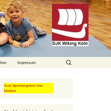
Suche
thon
Impressum
nach:
Datenschutzerklärung
thon
Kontakt
Zum Sportangebot hier
beiträge
klicken
thon
ie Clubs