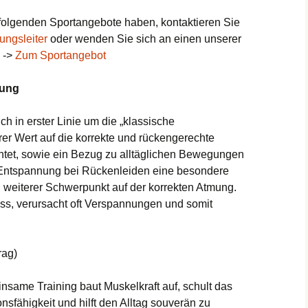
Hochhausmara
2018
 folgenden Sportangebote haben, kontaktieren Sie
Presse 2017
Gesundheits- /
Vorstand
ungsleiter
oder wenden Sie sich an einen unserer
Seniorengymnastik
. ->
Zum Sportangebot
Presse 2016
Abteilungsleitende
Herzsport
kung
Presse zum
Kirche und Sport
Hochhausmarathon
Judo
Trainingzeiten
2016
h in erster Linie um die „klassische
Jobbörse
Kampfsport/
Trainerteam
er Wert auf die korrekte und rückengerechte
Presse 2015
Selbstverteidigung
tet, sowie ein Bezug zu alltäglichen Bewegungen
Partner und Sponsoren
…wenn Si
Gürtelprüfungen
springen 
ie Entspannung bei Rückenleiden eine besondere
Presse Gröhe-Besuch
Rehabilitationssport
Fragen & Antworten
zum Rehasport
n weiterer Schwerpunkt auf der korrekten Atmung.
Wettkampf
ess, verursacht oft Verspannungen und somit
Presse 2014
Tanz
Judowerte
Presse zum
Trampolin
Hochhausmarathon
rag)
2014
Links
Turnen
same Training baut Muskelkraft auf, schult das
Volleyball
onsfähigkeit und hilft den Alltag souverän zu