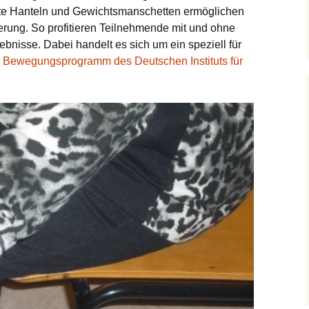
ste Hanteln und Gewichtsmanschetten ermöglichen
Yoga, Tai Chi Chuan, Qi
erung. So profitieren Teilnehmende mit und ohne
Gong
bnisse. Dabei handelt es sich um ein speziell für
s
Bewegungsprogramm des Deutschen Instituts für