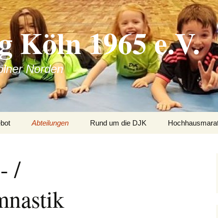
 Köln 1965 e.V.
ölner Norden
bot
Abteilungen
Rund um die DJK
Hochhausmara
Presse 2020
Basketball Leistung
Geschäftsstelle und
Presse zum
Öffnungszeiten
Hochhausmara
- /
2014
Presse 2019
Sport für Menschen mit
Behinderung
Mitgliedschaft
Mitglieds
Presse zum
mnastik
Presse 2018
Hochhausmara
Fitness
Kursanmeldung
2016
Kids in d
Presse zum Fan- und
Familienfest 2018
Frisbeesport
Hallenverzeichnis
Presse zum