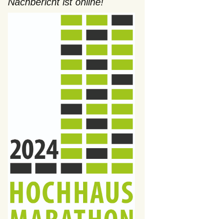
Nachbericht ist online!
thon
e etwas
lassen